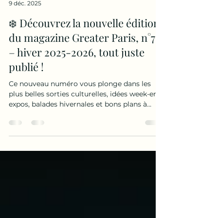
Diane Desloges
9 déc. 2025
❄️ Découvrez la nouvelle édition
du magazine Greater Paris, n°72
– hiver 2025-2026, tout juste
publié !
Ce nouveau numéro vous plonge dans les
plus belles sorties culturelles, idées week-end,
expos, balades hivernales et bons plans à
Paris-Île-de-France et dans l’Oise. 👉 Un guide
idéal pour les touristes de passage , mais
aussi pour les Franciliens en quête de
nouvelles idées de sorties ! 📌 Tiré à 250 000
exemplaires , le magazine Greater Paris est
diffusé pendant 3 mois, de décembre 2025 à