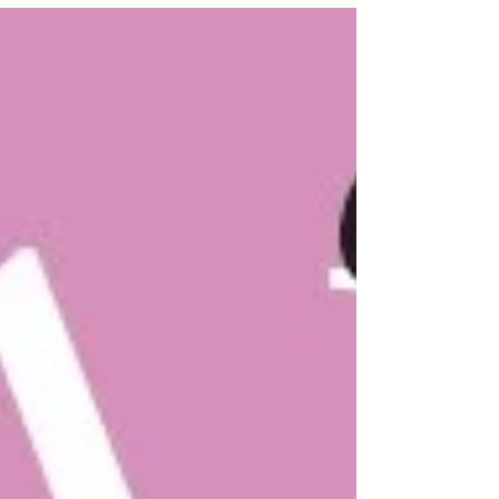
les touristes de passage, mais aussi pour les
Franciliens en quête d’inspiration et de
nouvelles idées de sorties au retour des beaux
jours ! 📌 Tiré à 250 000 exemplaires , le
magazine Greater Paris est diffusé pendant 3
mois , de mars à fin mai 2026, dans plus de 1
600