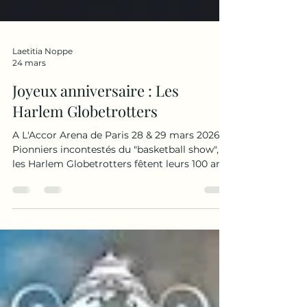
Laetitia Noppe
24 mars
Joyeux anniversaire : Les
Harlem Globetrotters
A L'Accor Arena de Paris 28 & 29 mars 2026.
Pionniers incontestés du "basketball show",
les Harlem Globetrotters fêtent leurs 100 ans
et annoncent une tournée unique en son
genre et sans doute la plus mythique de leur
histoire. Composée d'athlètes hommes et
femmes de haut niveau, l'équipe détient plus
de 60 records au Guinness World Records et