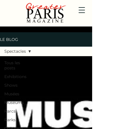
LE BLOG
Spectacles
Tous les
posts
Exhibitions
Shows
Musées
Museums
Parcs
Parks
Châteaux