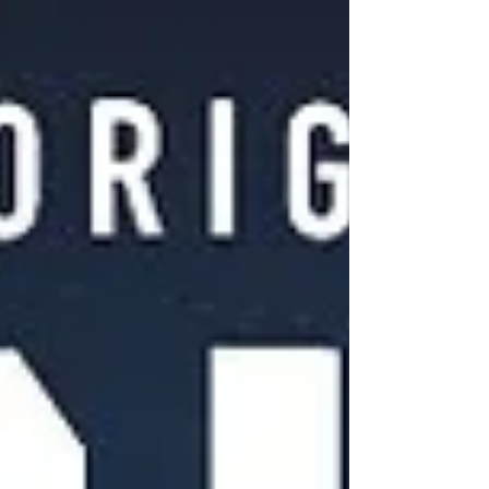
qu’un hommage au film, dont elle
reconstitue les dialogues, les décors Art Déco
signés Peter McKintosh, et la superbe robe en
pl