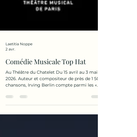
Laetitia Noppe
2 avr.
Comédie Musicale Top Hat
Au Théâtre du Chatelet Du 15 avril au 3 mai
2026. Auteur et compositeur de près de 1 500
chansons, Irving Berlin compte parmi les «
Big Five » du musical américain. À son
répertoire, le tube Cheek to Cheek, est extrait
de l’une de ses œuvres les plus célèbres : Top
Hat, film réalisé par Mark Sandrich en 1935,
avec Fred Astaire et Ginger Rogers. Plus