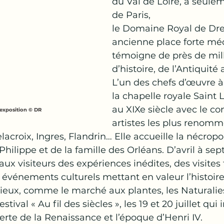
du Val de Loire, à seule
de Paris,
le Domaine Royal de Dre
ancienne place forte méd
témoigne de près de mill
d’histoire, de l’Antiquité 
L’un des chefs d’œuvre à
la chapelle royale Saint 
au XIXe siècle avec le co
’exposition © DR
artistes les plus renomm
acroix, Ingres, Flandrin… Elle accueille la nécropo
-Philippe et de la famille des Orléans. D’avril à sep
x visiteurs des expériences inédites, des visites
 événements culturels mettant en valeur l’histoire
lieux, comme le marché aux plantes, les Naturalies 
estival « Au fil des siècles », les 19 et 20 juillet qui 
rte de la Renaissance et l’époque d’Henri IV.