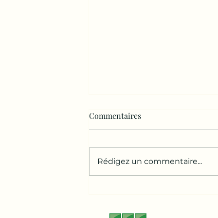
Commentaires
Rédigez un commentaire...
🌸 Découvrez la nouvelle
édition du magazine Greater
Paris, n°73 – printemps 2026,