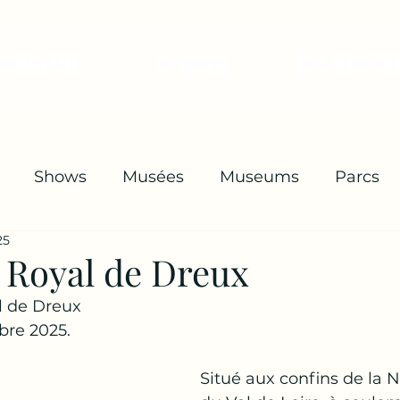
MAGAZINE
LE BLOG
LES CONTA
Shows
Musées
Museums
Parcs
25
hers
Expositions
Spectacles
Royal de Dreux
 de Dreux
bre 2025.
Situé aux confins de la 