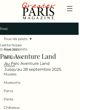
Post
Tous les posts
Laetitia Noppe
Tous les posts
31 mars 2025
Parc Aventure Land
Exhibitions
Au Parc Aventure Land
Shows
Jusqu'au 28 septembre 2025.
Musées
Museums
Parcs
Parks
Châteaux