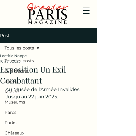
Post
Tous les posts
Laetitia Noppe
Tous les posts
16 avr. 2025
Exposition Un Exil
Exhibitions
Combattant
Shows
Au Musée de l'Armée Invalides
Musées
Jusqu'au 22 juin 2025.
Museums
Parcs
Parks
Châteaux