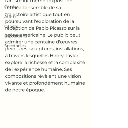
l'artiste lui-même l'exposition 
Castles
retrace l'ensemble de sa 
trajectoire artistique tout en 
Autres
poursuivant l'exploration de la 
Others
réception de Pablo Picasso sur la 
scène américaine. Le public peut 
Expositions
admirer une centaine d'œuvres, 
Spectacles
peintures, sculptures, installations, 
à travers lesquelles Henry Taylor 
explore la richesse et la complexité 
de l'expérience humaine. Ses 
compositions révèlent une vision 
vivante et profondément humaine 
de notre époque.