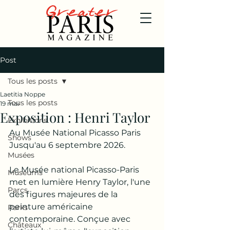
Post
Tous les posts
Laetitia Noppe
Tous les posts
19 mai
Exposition : Henri Taylor
Exhibitions
Au Musée National Picasso Paris
Shows
Jusqu'au 6 septembre 2026.
Musées
Le Musée national Picasso-Paris 
Museums
met en lumière Henry Taylor, l'une 
Parcs
des figures majeures de la 
peinture américaine 
Parks
contemporaine. Conçue avec 
Châteaux