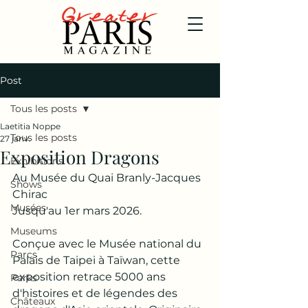
Post
Tous les posts
Laetitia Noppe
Tous les posts
27 janv.
Exposition Dragons
Exhibitions
Au Musée du Quai Branly-Jacques 
Shows
Chirac
Musées
Jusqu'au 1er mars 2026.
Museums
Conçue avec le Musée national du 
Parcs
Palais de Taipei à Taïwan, cette 
exposition retrace 5000 ans 
Parks
d'histoires et de légendes des 
Châteaux