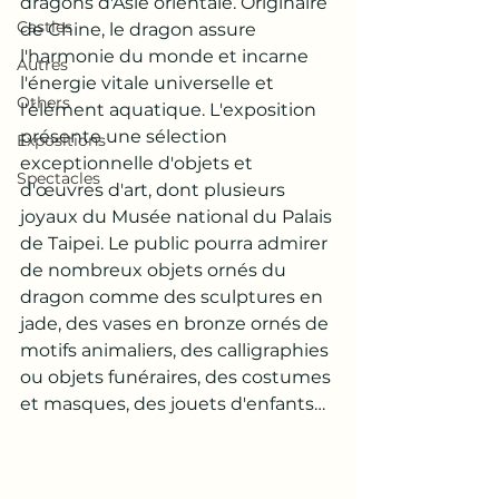
dragons d'Asie orientale. Originaire 
Castles
de Chine, le dragon assure 
l'harmonie du monde et incarne 
Autres
l'énergie vitale universelle et 
Others
l'élément aquatique. L'exposition 
présente une sélection 
Expositions
exceptionnelle d'objets et 
Spectacles
d'œuvres d'art, dont plusieurs 
joyaux du Musée national du Palais 
de Taipei. Le public pourra admirer 
de nombreux objets ornés du 
dragon comme des sculptures en 
jade, des vases en bronze ornés de 
motifs animaliers, des calligraphies 
ou objets funéraires, des costumes 
et masques, des jouets d'enfants…