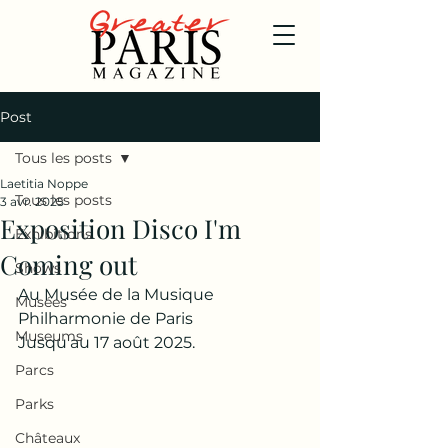
Post
Tous les posts
Laetitia Noppe
Tous les posts
3 avr. 2025
Exposition Disco I'm
Exhibitions
Coming out
Shows
Au Musée de la Musique 
Musées
Philharmonie de Paris
Museums
Jusqu'au 17 août 2025.
Parcs
Parks
Châteaux