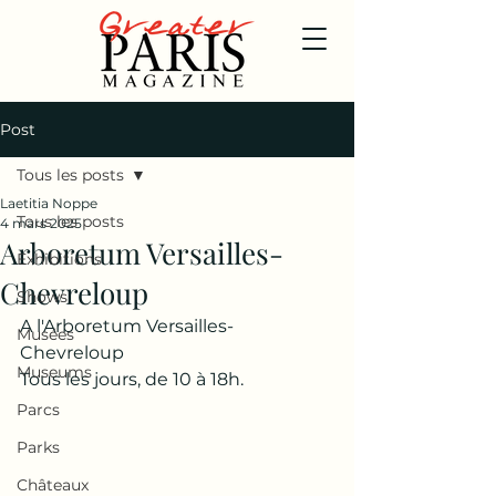
Post
Tous les posts
Laetitia Noppe
Tous les posts
4 mars 2025
Arboretum Versailles-
Exhibitions
Chevreloup
Shows
A l'Arboretum Versailles-
Musées
Chevreloup
Museums
Tous les jours, de 10 à 18h.
Parcs
Parks
Châteaux