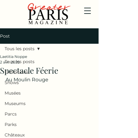
Post
Tous les posts
Laetitia Noppe
Tous les posts
2 avr. 2025
Spectacle Féerie
Exhibitions
Au Moulin Rouge
Shows
Musées
Museums
Parcs
Parks
Châteaux