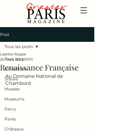
Post
Tous les posts
Laetitia Noppe
Tous les posts
26 mars 2025
Renaissance Française
Exhibitions
Au Domaine National de 
Shows
Chambord 
Musées
Museums
Parcs
Parks
Châteaux