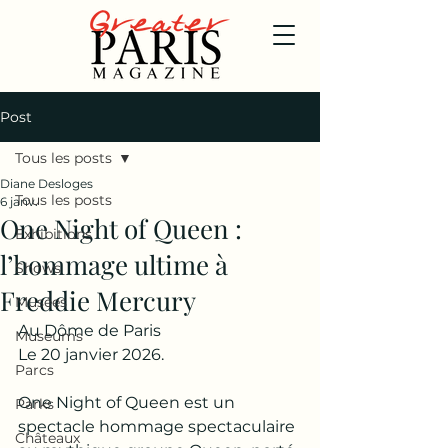
Post
Tous les posts
Diane Desloges
Tous les posts
6 janv.
One Night of Queen :
Exhibitions
l’hommage ultime à
Shows
Freddie Mercury
Musées
Au Dôme de Paris
Museums
Le 20 janvier 2026.
Parcs
One Night of Queen est un 
Parks
spectacle hommage spectaculaire 
Châteaux