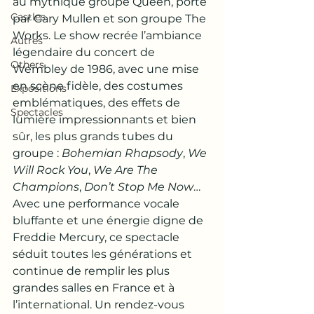
au mythique groupe Queen, porté 
Castles
par Gary Mullen et son groupe The 
Works. Le show recrée l’ambiance 
Autres
légendaire du concert de 
Others
Wembley de 1986, avec une mise 
en scène fidèle, des costumes 
Expositions
emblématiques, des effets de 
Spectacles
lumière impressionnants et bien 
sûr, les plus grands tubes du 
groupe : 
Bohemian Rhapsody
, 
We 
Will Rock You
, 
We Are The 
Champions
, 
Don’t Stop Me Now
…
Avec une performance vocale 
bluffante et une énergie digne de 
Freddie Mercury, ce spectacle 
séduit toutes les générations et 
continue de remplir les plus 
grandes salles en France et à 
l’international. Un rendez-vous 