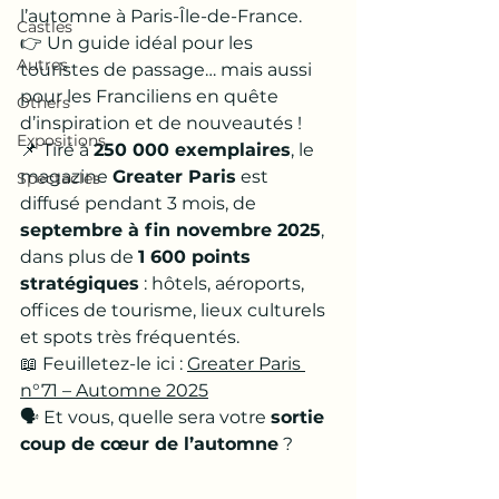
l’automne à Paris-Île-de-France.
Castles
👉 Un guide idéal pour les 
Autres
touristes de passage… mais aussi 
pour les Franciliens en quête 
Others
d’inspiration et de nouveautés !
Expositions
📌 Tiré à 
250 000 exemplaires
, le 
magazine 
Greater Paris
 est 
Spectacles
diffusé pendant 3 mois, de 
septembre à fin novembre 2025
, 
dans plus de 
1 600 points 
stratégiques
 : hôtels, aéroports, 
offices de tourisme, lieux culturels 
et spots très fréquentés.
📖 Feuilletez-le ici : 
Greater Paris 
n°71 – Automne 2025
🗣 Et vous, quelle sera votre 
sortie 
coup de cœur de l’automne
 ?