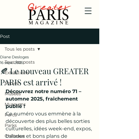
Post
Tous les posts
Diane Desloges
Tous les posts
16 sept. 2025
🍂 Le nouveau GREATER
Exhibitions
PARIS est arrivé !
Shows
Découvrez notre numéro 71 – 
Musées
automne 2025, fraîchement 
Museums
publié !
Ce numéro vous emmène à la 
Parcs
découverte des plus belles sorties 
Parks
culturelles, idées week-end, expos, 
Châteaux
balades et bons plans de 