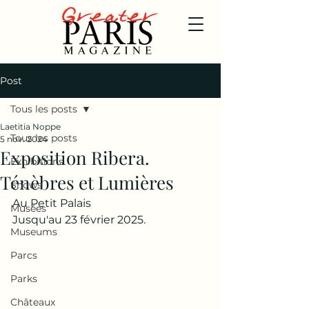
Post
Tous les posts
Laetitia Noppe
Tous les posts
5 nov. 2024
Exposition Ribera.
Exhibitions
Ténèbres et Lumières
Shows
Au Petit Palais
Musées
Jusqu'au 23 février 2025.
Museums
Parcs
Parks
Châteaux