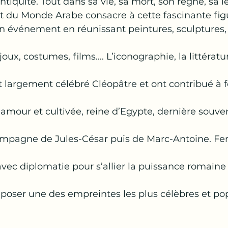
Antiquité. Tout dans sa vie, sa mort, son règne, sa
itut du Monde Arabe consacre à cette fascinante fig
on événement en réunissant peintures, sculptures,
oux, costumes, films.... L’iconographie, la littératu
nt largement célébré Cléopâtre et ont contribué à 
mour et cultivée, reine d’Egypte, dernière souver
ompagne de Jules-César puis de Marc-Antoine. F
avec diplomatie pour s’allier la puissance romaine 
poser une des empreintes les plus célèbres et pop