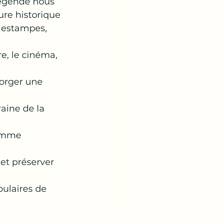
 légende nous
ure historique
 estampes, 
re, le cinéma, 
forger une 
aine de la 
emme 
et préserver 
ulaires de 