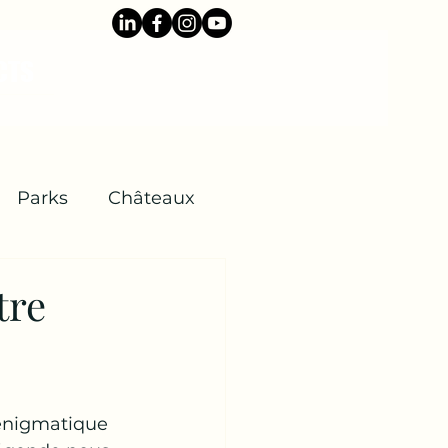
CTS
Parks
Châteaux
tre
s énigmatique