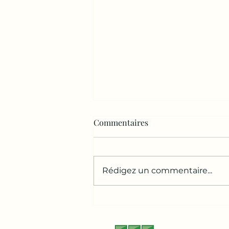
Commentaires
Rédigez un commentaire...
Exposition : Les grands âges.
Photographies de Nikos
Aliagas