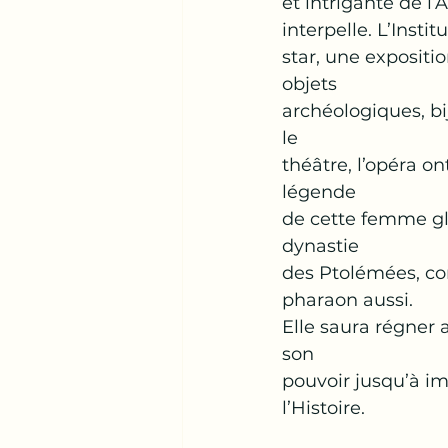
et intrigante de l’
interpelle. L’Inst
star, une expositi
objets
archéologiques, bij
le
théâtre, l’opéra o
légende
de cette femme gla
dynastie
des Ptolémées, c
pharaon aussi.
Elle saura régner 
son
pouvoir jusqu’à im
l’Histoire.