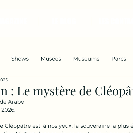
MAGAZINE
LE BLOG
LES CONTA
Shows
Musées
Museums
Parcs
2025
hers
Expositions
Spectacles
n : Le mystère de Cléopâ
nde Arabe
 2026.
ne Cléopâtre est, à nos yeux, la souveraine la plu