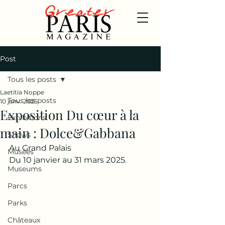
Post
Tous les posts
Laetitia Noppe
Tous les posts
10 janv. 2025
Exposition Du cœur à la
Exhibitions
main : Dolce&Gabbana
Shows
Au Grand Palais
Musées
Du 10 janvier au 31 mars 2025.
Museums
Parcs
Parks
Châteaux