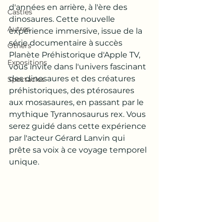
d'années en arrière, à l'ère des 
Castles
dinosaures. Cette nouvelle 
Autres
expérience immersive, issue de la 
série documentaire à succès 
Others
Planète Préhistorique d'Apple TV, 
Expositions
vous invite dans l'univers fascinant 
des dinosaures et des créatures 
Spectacles
préhistoriques, des ptérosaures 
aux mosasaures, en passant par le 
mythique Tyrannosaurus rex. Vous 
serez guidé dans cette expérience 
par l'acteur Gérard Lanvin qui 
prête sa voix à ce voyage temporel 
unique.