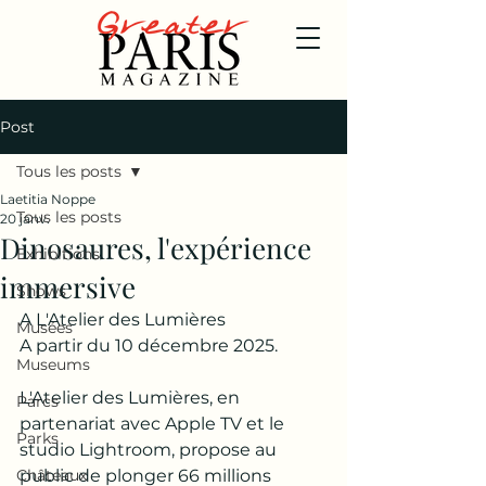
Post
Tous les posts
Laetitia Noppe
Tous les posts
20 janv.
Dinosaures, l'expérience
Exhibitions
immersive
Shows
A L'Atelier des Lumières
Musées
A partir du 10 décembre 2025.
Museums
L'Atelier des Lumières, en 
Parcs
partenariat avec Apple TV et le 
Parks
studio Lightroom, propose au 
Châteaux
public de plonger 66 millions 